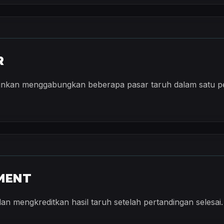
R
inkan menggabungkan beberapa pasar taruh dalam satu pe
MENT
n mengkreditkan hasil taruh setelah pertandingan selesai.