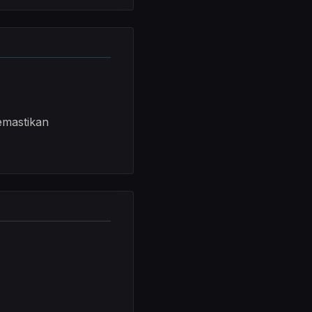
emastikan