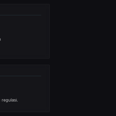
m
regulasi.