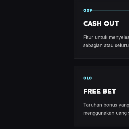
009
CASH OUT
Fitur untuk menyele
sebagian atau seluru
010
FREE BET
Taruhan bonus yang 
menggunakan uang se