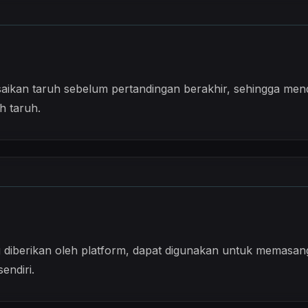
saikan taruh sebelum pertandingan berakhir, sehingga me
h taruh.
diberikan oleh platform, dapat digunakan untuk memasan
ndiri.