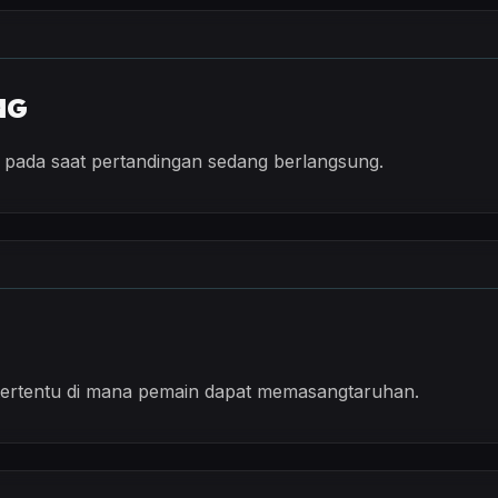
NG
pada saat pertandingan sedang berlangsung.
 tertentu di mana pemain dapat memasangtaruhan.