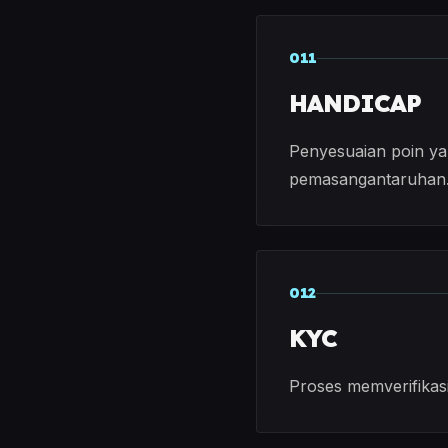
011
HANDICAP
Penyesuaian poin ya
pemasangantaruhan
012
KYC
Proses memverifikas