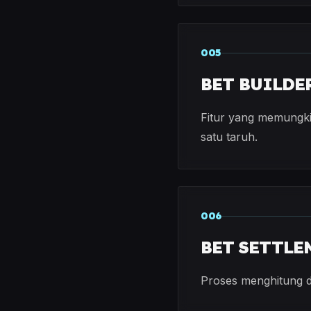
005
BET BUILDE
Fitur yang memungk
satu taruh.
006
BET SETTLE
Proses menghitung da