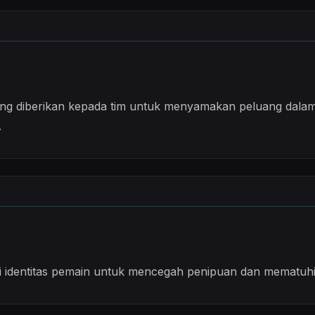
ng diberikan kepada tim untuk menyamakan peluang dala
.
i identitas pemain untuk mencegah penipuan dan mematuhi 