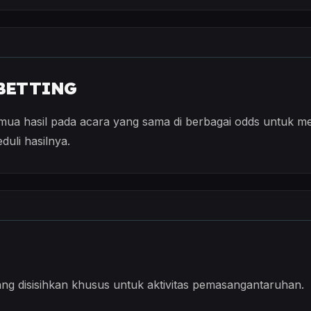
BETTING
a hasil pada acara yang sama di berbagai odds untuk m
uli hasilnya.
ang disisihkan khusus untuk aktivitas pemasangantaruhan.