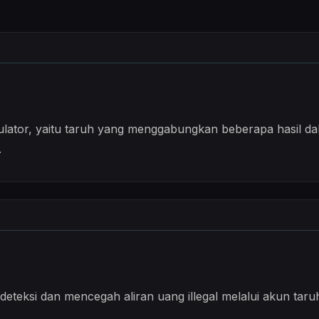
ulator, yaitu taruh yang menggabungkan beberapa hasil da
.
eteksi dan mencegah aliran uang illegal melalui akun taru