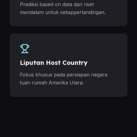
Prediksi based on data dan riset
mendalam untuk setiappertandingan.
Liputan Host Country
Fokus khusus pada persiapan negara
tuan rumah Amerika Utara.
Statistik Lengkap