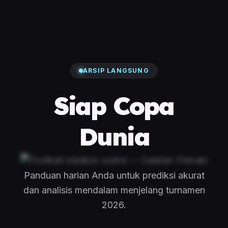
ARSIP LANGSUNG
Siap Copa
Dunia
Panduan harian Anda untuk prediksi akurat
dan analisis mendalam menjelang turnamen
2026.